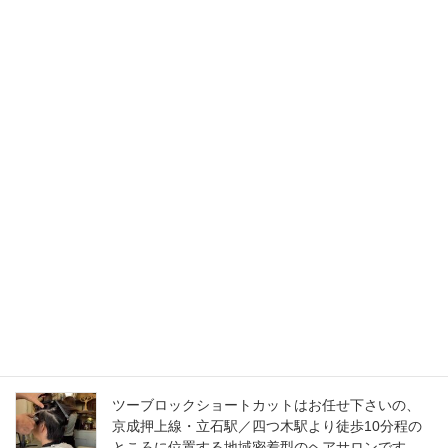
2022年9月
2021年7月
RECENT POSTS
idee Hair Loungeでは、 一緒に働いてくださるパ
ートアシスタントさんを募集しています。
2026年5月28日
秋・冬カラーでマットアッシュはどうですか️立石
駅・四つ木駅より徒歩10分の所に位置する地域密
着型のヘアサロンです。
2023年10月15日
ツーブロックショートカットはお任せ下さいの、
京成押上線・立石駅／四つ木駅より徒歩10分程の
ところに位置する地域密着型のヘアサロンです️